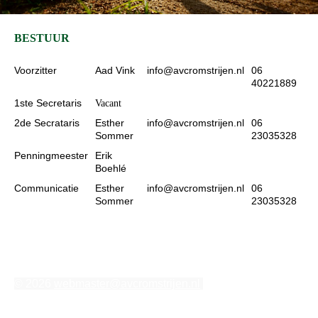
BESTUUR
Voorzitter
Aad Vink
info@avcromstrijen.nl
06
40221889
1ste Secretaris
Vacant
2de Secrataris
Esther
info@avcromstrijen.nl
06
Sommer
23035328
Penningmeester
Erik
Boehlé
Communicatie
Esther
info@avcromstrijen.nl
06
Sommer
23035328
© 2026
webmaster@avcromstrijen.nl