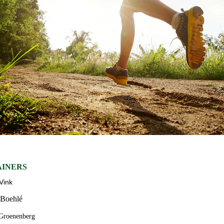
AINERS
Vink
 Boehlé
Groenenberg