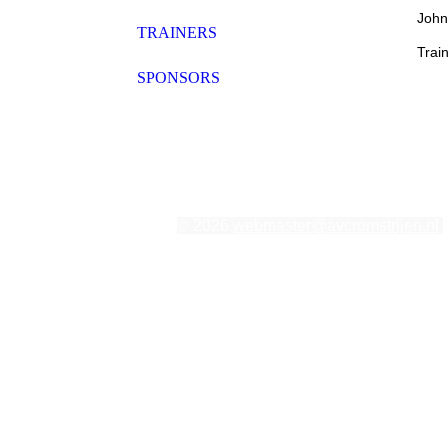
John
TRAINERS
Trai
SPONSORS
© 2026
webmaster@avcromstrijen.nl