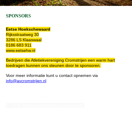
SPONSORS
Eetse Hoekschewaard
Rijksstraatweg 30
3286 LS Klaaswaal
0186 683 911
www.eetsehw.nl
Bedrijven die Atletiekvereniging Cromstrijen een warm hart
toedragen kunnen ons steunen door te sponsoren.
Voor meer informatie kunt u contact opnemen via
info@avcromstrijen.nl
© 2026
webmaster@avcromstrijen.nl